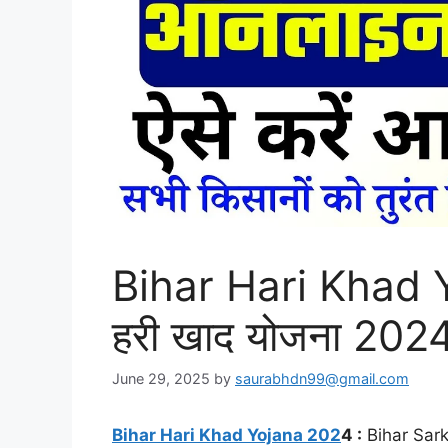
Bihar Hari Khad Y
हरी खाद योजना 20
June 29, 2025
by
saurabhdn99@gmail.com
Bihar Hari Khad Yojana 202
4 :
Bihar Sarkar