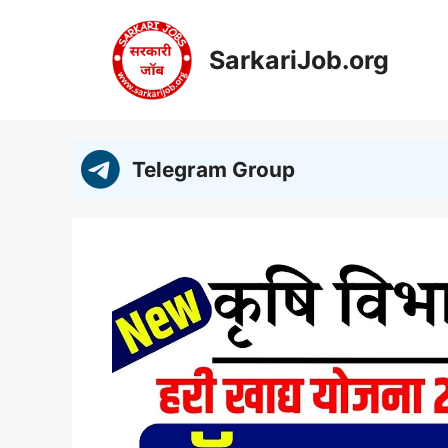
Skip
to
SarkariJob.org
content
Telegram Group